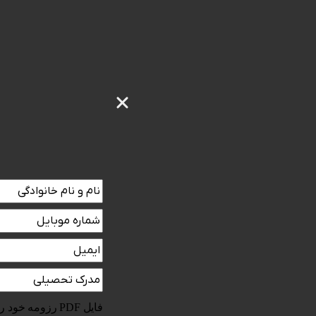
نام
و
شماره
نام
موبایل
(ضروری)
ایمیل
خانوادگی
(ضروری)
(ضروری)
مدرک
تحصیلی
(ضروری)
فایل PDF رزومه خود را آپلود کنید