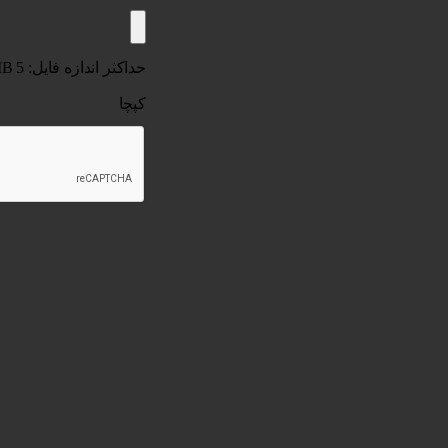
حداکثر اندازه فایل: 5 MB.
کپچا