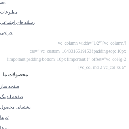
تیم
مطبوعات
رسانه های اجتماعی
حراجی
[/vc_column][vc_column width=”1/2″
css=”.vc_custom_1643316519153{padding-top: 10px
!important;padding-bottom: 10px !important;}” offset=”vc_col-lg-2
vc_col-md-2 vc_col-xs-6″]
محصولات
ما
صفحه ساز
صفحه لندینگ
پشتیبانی محصول
تم ها
تم ها