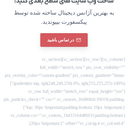
ساخت وب سایت های سطح بعدی کنید!
به بهترین آژانس دیجیتال ساخته شده توسط
پیکسفورت بپیوندید.
در تماس باشید
[/vc_column][/vc_row][/vc_section][vc_section
full_width=”stretch_row” pix_over_visibility=””
pix_overlay_color=”custom-gradient” pix_custom_gradient=”linear-
gradient(to top, rgb(248,249,250) 0%, rgb(255,255,255) 100%)”]
[vc_row full_width=”stretch_row” equal_height=”yes”
pix_particles_check=”” css=”.vc_custom_1648684139019{padding-
top: 30px !important;padding-bottom: 10px !important;}”]
[vc_column css=”.vc_custom_1643316448603{padding-bottom:
20px !important;}” offset=”vc_col-lg-4 vc_col-md-4″]