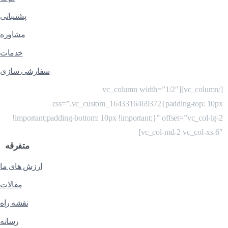
پشتیبانی
مشاوره
خدمات
سفارشی سازی
[/vc_column][vc_column width=”1/2″
css=”.vc_custom_1643316469372{padding-top: 10px
!important;padding-bottom: 10px !important;}” offset=”vc_col-lg-2
vc_col-md-2 vc_col-xs-6″]
متفرقه
ارزش های ما
مقالات
نقشه راه
رسانه