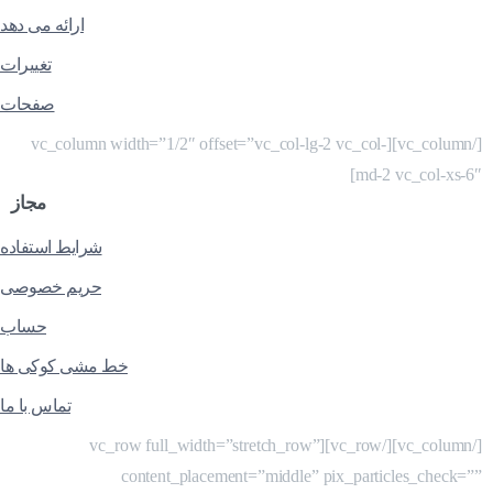
ارائه می دهد
تغییرات
صفحات
[/vc_column][vc_column width=”1/2″ offset=”vc_col-lg-2 vc_col-
md-2 vc_col-xs-6″]
مجاز
شرایط استفاده
حریم خصوصی
حساب
خط مشی کوکی ها
تماس با ما
[/vc_column][/vc_row][vc_row full_width=”stretch_row”
content_placement=”middle” pix_particles_check=””