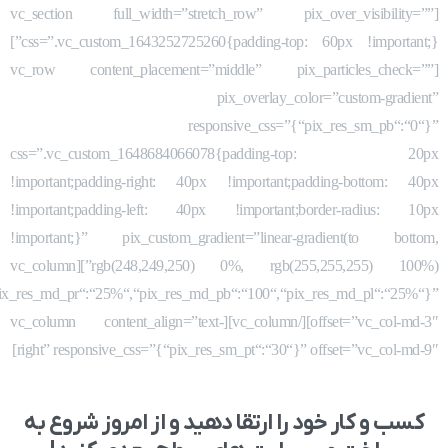
[vc_section full_width=”stretch_row” pix_over_visibility=””
css=”.vc_custom_1643252725260{padding-top: 60px !important;}”]
[vc_row content_placement=”middle” pix_particles_check=””
pix_overlay_color=”custom-gradient”
responsive_css=”{“pix_res_sm_pb“:“0“}”
css=”.vc_custom_1648684066078{padding-top: 20px
!important;padding-right: 40px !important;padding-bottom: 40px
!important;padding-left: 40px !important;border-radius: 10px
!important;}” pix_custom_gradient=”linear-gradient(to bottom,
rgb(248,249,250) 0%, rgb(255,255,255) 100%)”][vc_column
pix_res_md_pr“:“25%“,“pix_res_md_pb“:“100“,“pix_res_md_pl“:“25%“}”
offset=”vc_col-md-3″][/vc_column][vc_column content_align=”text-
right” responsive_css=”{“pix_res_sm_pt“:“30“}” offset=”vc_col-md-9″]
کسب و کار خود را ارتقا دهید و از امروز شروع به