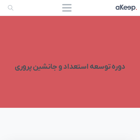
دوره
توسعه
استعداد
و
جانشین
پروری