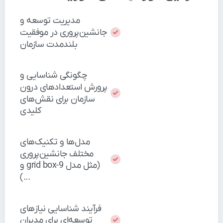
مدیریت
توسعه
و
جانشین‌پروری
در
موفقیت
بلندمدت
سازمان
چگونگی
شناسایی
و
پرورش
استعدادهای
درون
سازمان
برای
نقش‌های
کلیدی
مدل‌ها
و
تکنیک‌های
مختلف
جانشین‌پروری
(مثل
مدل
9-box
grid
و
...)
فرآیند
شناسایی
نیازهای
توسعه‌ای
برای
مدیران