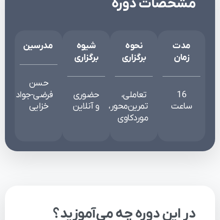
مشخصات
دوره
مدت
نحوه
شیوه
مدرسین
زمان
برگزاری
برگزاری
حسن
16
تعاملی،
حضوری
فرضی-جواد
ساعت
تمرین‌محور،
و
آنلاین
خزایی
موردکاوی
در
این
دوره
چه
می‌آموزید؟